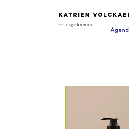
katrien volckae
thuisgekomen
Agen