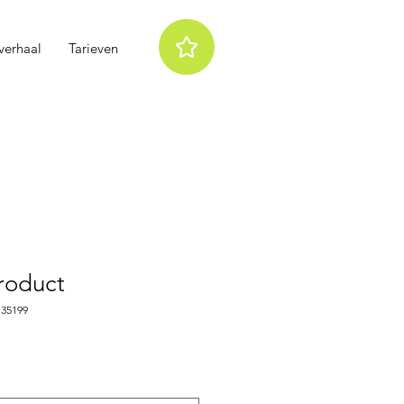
verhaal
Tarieven
product
135199