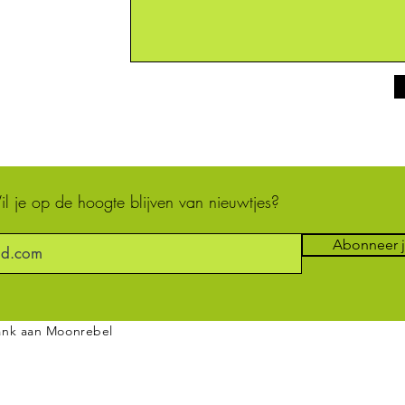
Heb je je naam en je emailadres ingevuld?
Zo niet, scroll naar boven.
l je op de hoogte blijven van nieuwtjes?
Abonneer 
dank aan Moonrebel