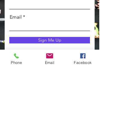
Email
Sign Me Up
Phone
Email
Facebook
contacteer mij
Katrien Volckaert
Sint-Franciesdijk 22A
9185 Lochristi (Wachtebeke)
Tel: 0484/78.14.71
info@katrienvolckaert.be